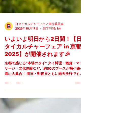
日タイカルチャーフェア実行委員会
2025年10月17日
読了時間: 1分
いよいよ明日から2日間！【日
タイカルチャーフェア in 京都
2025】が開催されます🎉
京都で感じる“本場のタイ” タイ料理・雑貨・マッ
サージ・文化体験など、約50のブースが梅小路公
園に大集合！ 明日・明後日ともに雨天決行です。
タイの風と笑顔に包まれる2日間！ ぜひ梅小路公園
へ遊びにいらしてください！ 📍詳細・会場マップ
はこちら https://www.kyoto-thaifair.com/