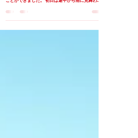
た！ 2日間を通して大盛況のうちにフェアを終える
ことができました。 初日は途中から雨に見舞われ
ましたが、それでも多くの方が笑顔で足を運んで
くださり、会場には温かな空気が広がっていまし
た。 2日目は晴天に恵まれ、タイの音楽や香り、笑
顔があふれる一日となりました。 ご来場の皆さ
ま、出店・出演者の皆さま、ボランティアやスタ
ッフ、そして応援してくださったすべての方々
に、心より感謝申し上げます。 皆さまの笑顔が、
このフェアをより特別なものにしてくれました。
また次回お会いできる日を楽しみにしています！